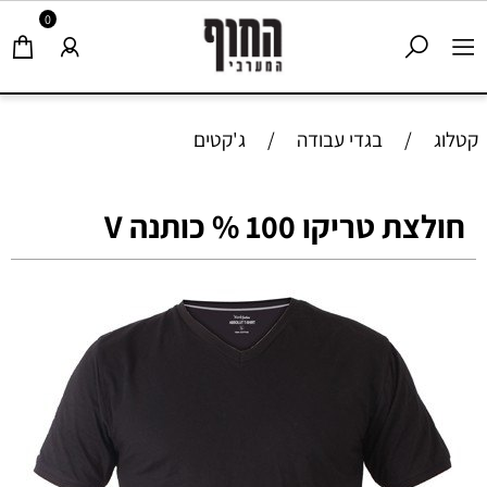
0
קטלוג
/
בגדי עבודה
/
ג'קטים
חולצת טריקו 100 % כותנה V