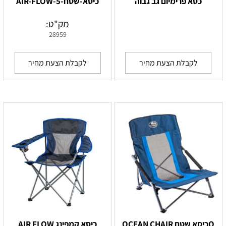
כסא פרימיום גב גבוה
כיסא-שטח-AIR-FLOW-5
מק"ט:
28959
לקבלת הצעת מחיר
לקבלת הצעת מחיר
Oכיסא שטח OCEAN CHAIR
כיסא קמפינג AIR FLOW