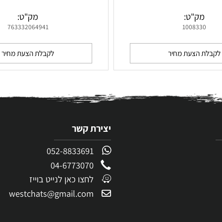
טרמוס כוס 592 מ”ל קר TKWIDE Twist Cap של
Klean Kanteen
Klean Kan
ק"ט:
מק"ט:
763332064941
100833
 הצעת מחיר
לקבלת הצעת מחיר
יצירת קשר
052-8833691
04-6773070