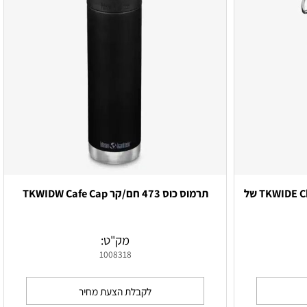
טרמוס כוס 946 מ”ל קר TKWIDE Chug Cap של
תרמוס כוס 473 חם/קר TKWIDW Cafe Cap
מק"ט:
1008318