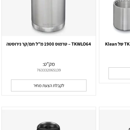
תרמוס פרו חם/קר 500 מ”ל TKPro של Klean
TKWLO64 – טרמוס 1900 מ”ל חם/קר נירוסטה
מק"ט:
763332065139
לקבלת הצעת מחיר