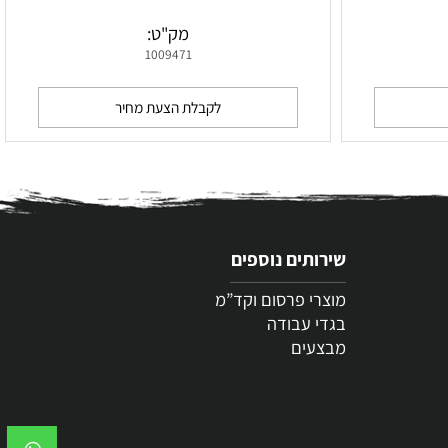
טרמוס כוס 473 מ”ל קר TKWide Twist Cap של
טרמוס כוס 355 מ”ל חם TKWide Twist Cap של
Klean Kanteen
מק"ט:
1009471
לקבלת הצעת מחיר
שירותים נוספים
מוצרי פרסום וקד”מ
בגדי עבודה
מבצעים