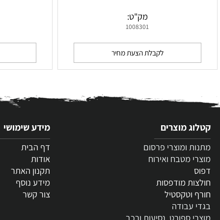
טרמוס כוס 355 מ”ל חם/קר TKWide Café Cap של
teen
Klean Kanteen
מק"ט:
מ
0
1008301
לקבלת הצעת מחיר
לקבלת
 מוצרים
מידע שימושי
 ומוצרי פרסום
דף הבית
 מטבח ואירוח
אודות
תקנון האתר