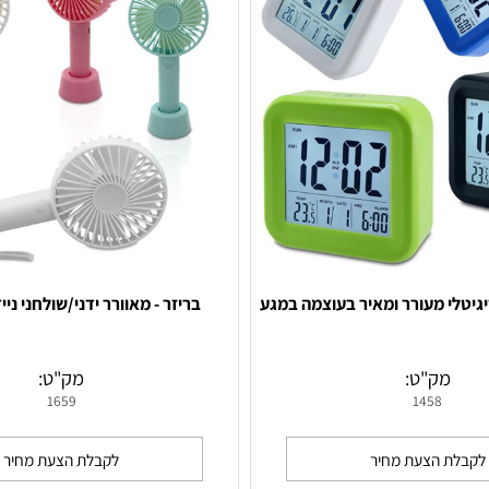
לי מעורר ומאיר בעוצמה במגע
בריזר - מאוורר ידני/שולחני נייד נטען
ק"ט:
מק"ט:
1659
1458