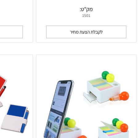
מתלה ניילון מתקפל לטעינת הסלולארי ועוד
פליקן - מעמד ו
מק"ט:
מ
1501
לקבלת הצעת מחיר
לקבלת