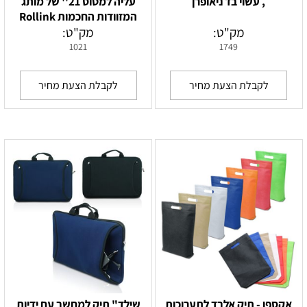
, עשוי בד ניאופרן
עליה למטוס 21'' של מותג
המזוודות החכמות Rollink
מק"ט:
מק"ט:
1021
1749
לקבלת הצעת מחיר
לקבלת הצעת מחיר
אקספו - תיק אלבד לתערוכות
שילד" תיק למחשב עם ידיות