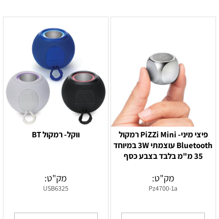
פיצי מיני- PiZZi Mini רמקול
ווקל- רמקול BT
Bluetooth עוצמתי 3W במיוחד
35 מ"מ בלבד בצבע כסף
מק"ט:
מק"ט:
USB6325
Pz4700-1a