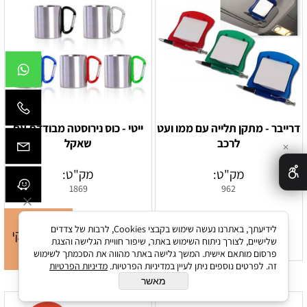
דרייבר - מתקן תלייה עם ממו ועט
ייטי - כוס נירוסטה מבודדת עם
לרכב
שאקל
✕
מק"ט:
מק"ט:
1869
962
לידיעתך, באתרנו נעשה שימוש בקבצי Cookies, לרבות של צדדים
לקבלת הצעת מחיר
לקבלת הצעת מחיר
שלישיים, לצורך ניתוח השימוש באתר, שיפור חוויית הגלישה והצגת
פרסום מותאם אישית. המשך גלישה באתר מהווה את הסכמתך לשימוש
זה. לפרטים נוספים ניתן לעיין במדיניות הפרטיות.
מדיניות הפרטיות
מאשר