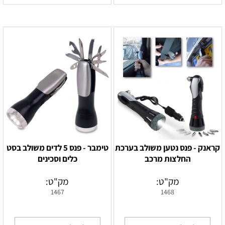
‏‏קראנק - פנס נטען משולב בערכת
טימבר - פנס 5 לדים משולב בסט
החלצות מרכב
כלים וסכינים
מק"ט:
מק"ט:
1467
1468