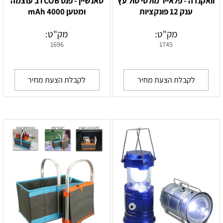
וואקנדה - פלאייר מולטי טול עץ
סאנשיין - פנס COB רב עוצמה
ענק 12 פונקציות
ומטען 4000 mAh
מק"ט:
מק"ט:
1696
1745
לקבלת הצעת מחיר
לקבלת הצעת מחיר