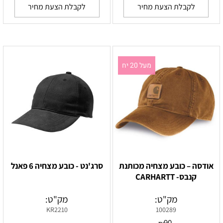
לקבלת הצעת מחיר
לקבלת הצעת מחיר
מעל 20 יח
אודסה – כובע מצחיה מכותנת
סרג'נט - כובע מצחיה 6 פאנל
קנבס- CARHARTT
מק"ט:
מק"ט:
KR2210
100289
90