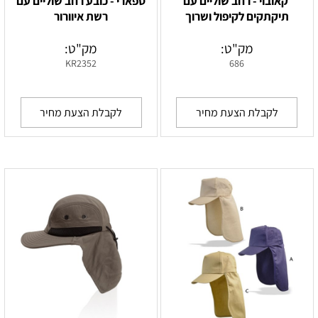
‏‏ קאובוי - רחב שוליים עם
ספארי - כובע רחב שוליים עם
תיקתקים לקיפול ושרוך
רשת איוורור
מק"ט:
מק"ט:
KR2352
686
לקבלת הצעת מחיר
לקבלת הצעת מחיר