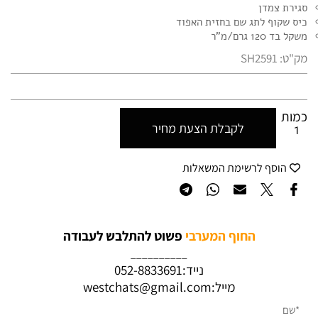
סגירת צמדן
כיס שקוף לתג שם בחזית האפוד
משקל בד 120 גרם/מ"ר
מק"ט:
SH2591
כמות
לקבלת הצעת מחיר
הוסף לרשימת המשאלות
החוף המערבי
פשוט להתלבש לעבודה
__________
נייד:
052-8833691
מייל:
westchats@gmail.com