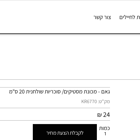
ילים
צור קשר
גאם -
מכונת מסטיקים/ סוכריות שולחנית 20 ס"מ
מק"ט:
KR6770
24
₪
כמות
לקבלת הצעת מחיר