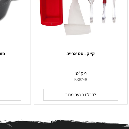
קייק - סט אפייה
סוהו - סי
מק"ט:
מ
8
KR6746
לקבלת הצעת מחיר
לקבלת